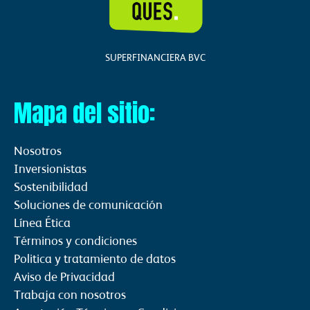
d
g
b
i
r
e
n
a
SUPERFINANCIERA BVC
m
Mapa del sitio:
Nosotros
Inversionistas
Sostenibilidad
Soluciones de comunicación
Línea Ética
Términos y condiciones
Politica y tratamiento de datos
Aviso de Privacidad
Trabaja con nosotros