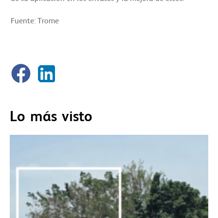
Fuente: Trome
https://trome.pe/publirreportaje/pamolsa-presenta-al-
mundo-sus-envases-para-alimentos-con-revolucionaria-
tecnologia-antimicrobiana-noticia/?outputType=amp
Lo más visto