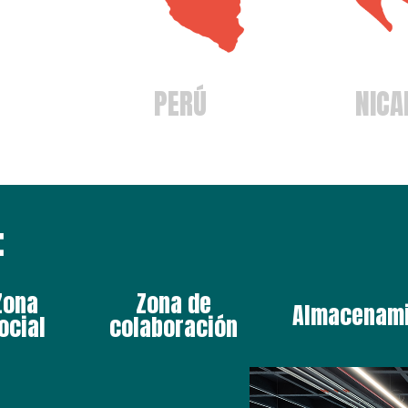
PERÚ
NICA
:
Zona
Zona de
Almacenam
ocial
colaboración