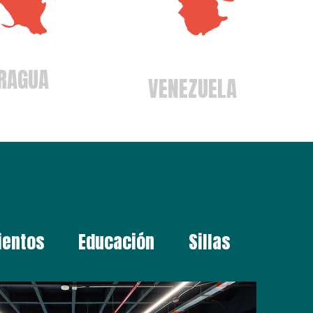
RAGUA
VENEZUELA
ientos
Educación
Sillas