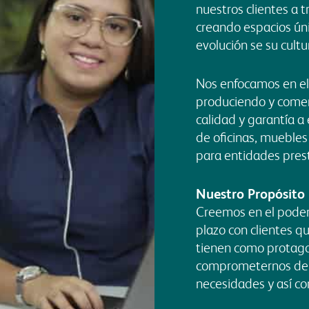
nuestros clientes a 
creando espacios úni
evolución se su cultu
Nos enfocamos en el 
produciendo y
comer
calidad y garantía 
de oficinas, muebles
para
entidades pres
Nuestro Propósito
Creemos en el poder 
plazo con clientes q
tienen como protago
comprometernos de p
necesidades y así con