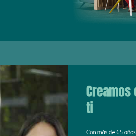
Creamos 
ti
Con más de 65 años 