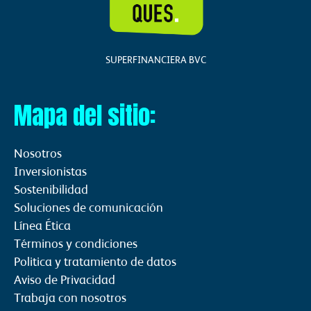
d
g
b
i
r
e
n
a
SUPERFINANCIERA BVC
m
Mapa del sitio:
Nosotros
Inversionistas
Sostenibilidad
Soluciones de comunicación
Línea Ética
Términos y condiciones
Politica y tratamiento de datos
Aviso de Privacidad
Trabaja con nosotros