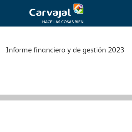
Ir
al
contenido
Navegación
de
entradas
Informe financiero y de gestión 2023
←
Información financiera anterior