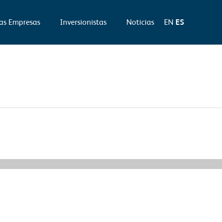
as Empresas
Inversionistas
Noticias
EN
ES
Información financiera siguiente
→