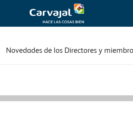
Ir
al
contenido
Navegación
de
entradas
Novedades de los Directores y miembros
←
Información Relevante anterior