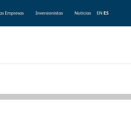
as Empresas
Inversionistas
Noticias
EN
ES
Información Relevante siguiente
→