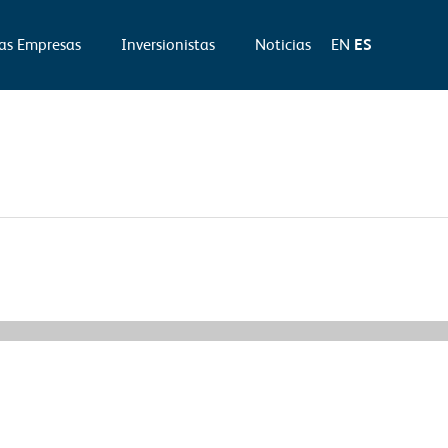
as Empresas
Inversionistas
Noticias
EN
ES
Síguenos Educación siguiente
→