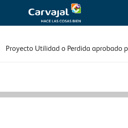
Ir
al
contenido
Navegación
de
entradas
Proyecto Utilidad o Perdida aprobado 
←
Información Relevante anterior