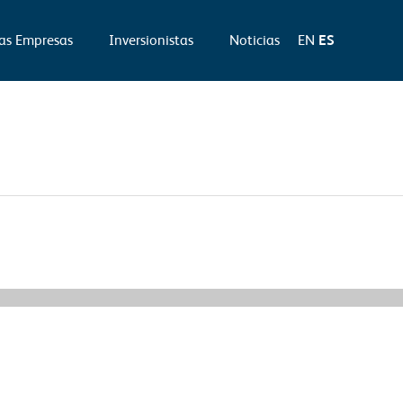
as Empresas
Inversionistas
Noticias
EN
ES
Información Relevante siguiente
→