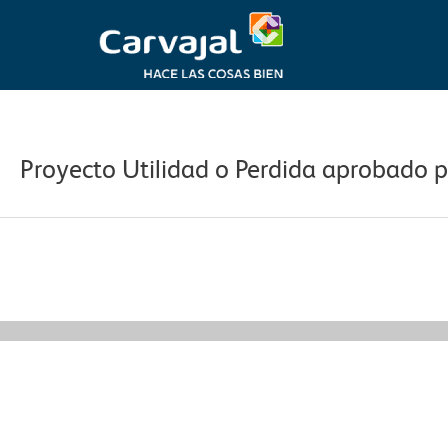
Ir
al
contenido
Navegación
de
entradas
Proyecto Utilidad o Perdida aprobado 
←
Información Relevante anterior