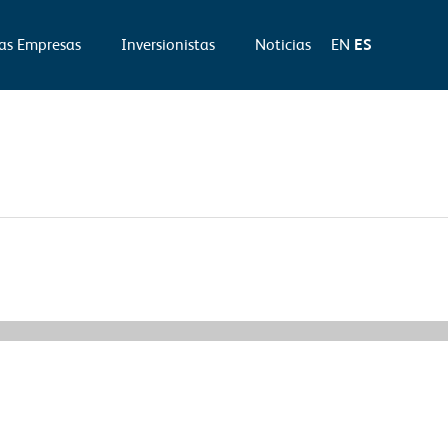
as Empresas
Inversionistas
Noticias
EN
ES
Información Relevante siguiente
→