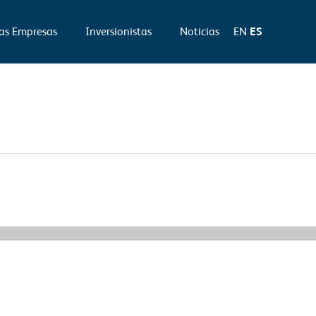
as Empresas
Inversionistas
Noticias
EN
ES
Información Relevante siguiente
→