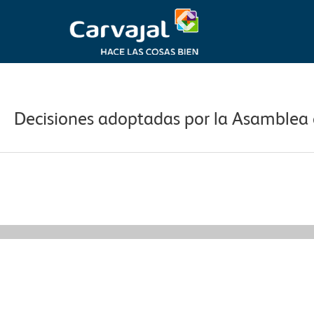
Ir
al
contenido
Navegación
de
entradas
Decisiones adoptadas por la Asamblea d
←
Información Relevante anterior