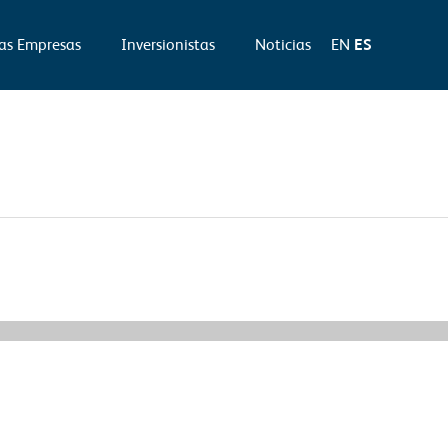
as Empresas
Inversionistas
Noticias
EN
ES
Información Relevante siguiente
→