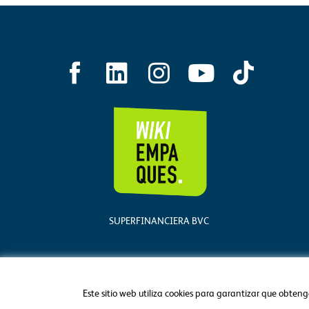
L
I
Y
i
n
o
n
s
u
k
t
t
e
a
u
d
g
b
i
r
e
SUPERFINANCIERA BVC
n
a
m
Este sitio web utiliza cookies para garantizar que obteng