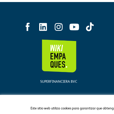
L
I
Y
i
n
o
n
s
u
k
t
t
e
a
u
d
g
b
i
r
e
SUPERFINANCIERA BVC
n
a
m
Este sitio web utiliza cookies para garantizar que obteng