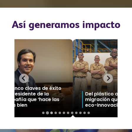
Así generamos impacto
 éxito
Del plástico al cartón: la
41 n
 las
migración que impulsa la
prog
eco-innovación
Fund