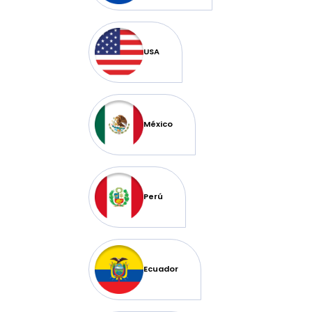
USA
México
Perú
Ecuador